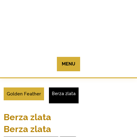
Skip
to
content
MENU
Golden Feather
Berza zlata
Berza zlata
Berza zlata