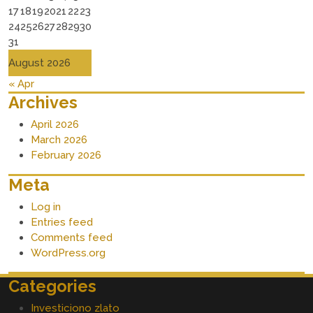
17
18
19
20
21
22
23
24
25
26
27
28
29
30
31
August 2026
« Apr
Archives
April 2026
March 2026
February 2026
Meta
Log in
Entries feed
Comments feed
WordPress.org
Categories
Investiciono zlato