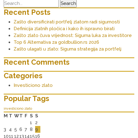
Recent Posts
Zašto diversificirati portfelj zlatom radi sigurnosti
Definicija zlatnih pločica i kako ih ispravno birati
Zašto zlato čuva vrijednost: Sigurna luka za investitore
Top 6 Alternativa za goldbullion.rs 2026
Zašto ulagati u zlato: Sigurna strategija za portfelj
Recent Comments
Categories
Investiciono zlato
Popular Tags
investiciono zlato
M
T
W
T
F
S
S
1
2
3
4
5
6
7
8
9
10
11
12
13
14
15
16