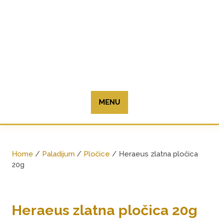
Skip
to
content
MENU
Home
/
Paladijum
/
Pločice
/ Heraeus zlatna pločica
20g
Heraeus zlatna pločica 20g