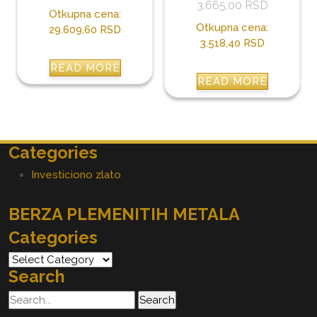
3.665,00
RSD
Otkupna cena:
Otkupna cena:
29.609,60 RSD
3.518,40 RSD
READ MORE
READ MORE
Categories
Investiciono zlato
BERZA PLEMENITIH METALA
Categories
Categories
Search