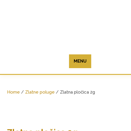
Skip
to
content
MENU
Home
/
Zlatne poluge
/ Zlatna pločica 2g