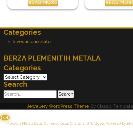
READ MORE
READ MOR
Categories
Investiciono zlato
BERZA PLEMENITIH METALA
Categories
Categories
Search
Jewellery WordPress Theme
By Classic Templat
TOP
Precious Metals Data, Currency Data
, Charts, and Widgets
Powered by nFus