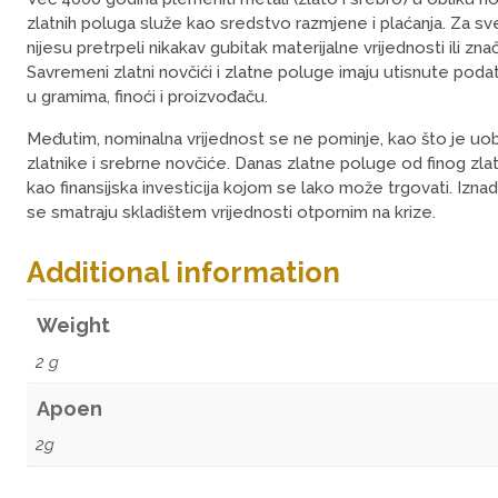
zlatnih poluga služe kao sredstvo razmjene i plaćanja. Za s
nijesu pretrpeli nikakav gubitak materijalne vrijednosti ili znač
Savremeni zlatni novčići i zlatne poluge imaju utisnute podat
u gramima, finoći i proizvođaču.
Međutim, nominalna vrijednost se ne pominje, kao što je uo
zlatnike i srebrne novčiće. Danas zlatne poluge od finog zla
kao finansijska investicija kojom se lako može trgovati. Iznad
se smatraju skladištem vrijednosti otpornim na krize.
Additional information
Weight
2 g
Apoen
2g