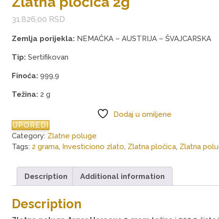
Zlatna pločica 2g
31.826,00
RSD
Zemlja porijekla:
NEMAČKA – AUSTRIJA – ŠVAJCARSKA
Tip:
Sertifikovan
Finoća:
999,9
Težina:
2 g
Dodaj u omiljene
UPOREDI
Category:
Zlatne poluge
Tags:
2 grama
,
Investiciono zlato
,
Zlatna pločica
,
Zlatna pol
Description
Additional information
Description