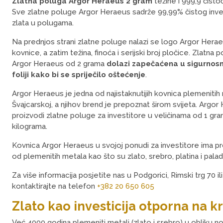
Zlatna poluga Argor Heraeus 2 gram
težine i 999,9 čistoć
Sve zlatne poluge Argor Heraeus sadrže 99,99% čistog inv
zlata u polugama.
Na prednjos strani zlatne poluge nalazi se logo Argor Hera
kovnice, a zatim težina, finoća i serijski broj pločice. Zlatna 
Argor Heraeus od 2 grama
dolazi zapečaćena u sigurnosn
foliji kako bi se spriječilo oštećenje
.
Argor Heraeus je jedna od najistaknutijih kovnica plemenitih
Švajcarskoj, a njihov brend je prepoznat širom svijeta. Argo
proizvodi zlatne poluge za investitore u veličinama od 1 gr
kilograma.
Kovnica Argor Heraeus u svojoj ponudi za investitore ima p
od plemenitih metala kao što su zlato, srebro, platina i pala
Za više informacija posjetite nas u Podgorici, Rimski trg 70 il
kontaktirajte na telefon
+382 20 650 605
Zlato kao investicija otporna na kr
Već 4000 godina plemeniti metali (zlato i srebro) u obliku nov