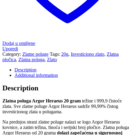
Dodaj u omiljene
Uporedi
Category:
Zlatne poluge
Tags:
20g
,
Investiciono zlato
,
Zlatna
pločica
,
Zlatna poluga
,
Zlato
Description
Additional information
Description
Zlatna poluga Argor Heraeus 20 gram
težine i 999,9 čistoće
zlata. Sve zlatne poluge Argor Heraeus sadrže 99,99% čistog
investicionog zlata u polugama.
Na prednjos strani zlatne poluge nalazi se logo Argor Heraeus
kovnice, a zatim težina, finoća i serijski broj pločice. Zlatna poluga
Argor Heraeus od 20 grama
dolazi zapečaćena u sigurnosnoj