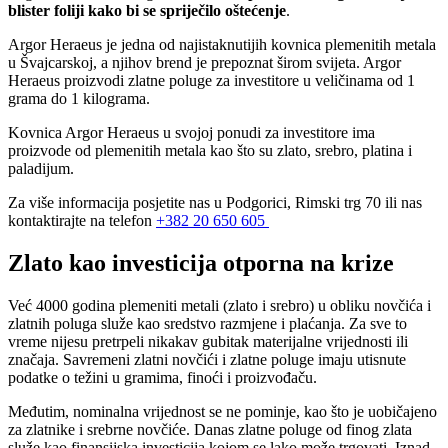
blister foliji kako bi se spriječilo oštećenje
.
Argor Heraeus je jedna od najistaknutijih kovnica plemenitih metala
u Švajcarskoj, a njihov brend je prepoznat širom svijeta. Argor
Heraeus proizvodi zlatne poluge za investitore u veličinama od 1
grama do 1 kilograma.
Kovnica Argor Heraeus u svojoj ponudi za investitore ima
proizvode od plemenitih metala kao što su zlato, srebro, platina i
paladijum.
Za više informacija posjetite nas u Podgorici, Rimski trg 70 ili nas
kontaktirajte na telefon
+382 20 650 605
Zlato kao investicija otporna na krize
Već 4000 godina plemeniti metali (zlato i srebro) u obliku novčića i
zlatnih poluga služe kao sredstvo razmjene i plaćanja. Za sve to
vreme nijesu pretrpeli nikakav gubitak materijalne vrijednosti ili
značaja. Savremeni zlatni novčići i zlatne poluge imaju utisnute
podatke o težini u gramima, finoći i proizvođaču.
Međutim, nominalna vrijednost se ne pominje, kao što je uobičajeno
za zlatnike i srebrne novčiće. Danas zlatne poluge od finog zlata
služe kao finansijska investicija kojom se lako može trgovati. Iznad