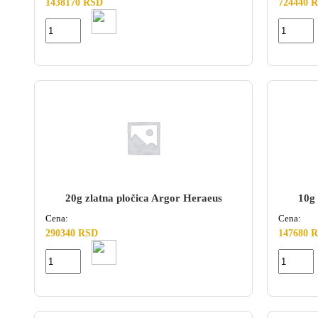
1438170 RSD
724440 
20g zlatna pločica Argor Heraeus
10g 
Cena:
Cena:
290340 RSD
147680 