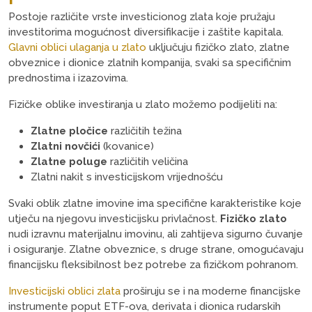
Postoje različite vrste investicionog zlata koje pružaju
investitorima mogućnost diversifikacije i zaštite kapitala.
Glavni oblici ulaganja u zlato
uključuju fizičko zlato, zlatne
obveznice i dionice zlatnih kompanija, svaki sa specifičnim
prednostima i izazovima.
Fizičke oblike investiranja u zlato možemo podijeliti na:
Zlatne pločice
različitih težina
Zlatni novčići
(kovanice)
Zlatne poluge
različitih veličina
Zlatni nakit s investicijskom vrijednošću
Svaki oblik zlatne imovine ima specifične karakteristike koje
utječu na njegovu investicijsku privlačnost.
Fizičko zlato
nudi izravnu materijalnu imovinu, ali zahtijeva sigurno čuvanje
i osiguranje. Zlatne obveznice, s druge strane, omogućavaju
financijsku fleksibilnost bez potrebe za fizičkom pohranom.
Investicijski oblici zlata
proširuju se i na moderne financijske
instrumente poput ETF-ova, derivata i dionica rudarskih