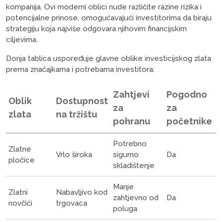
kompanija. Ovi moderni oblici nude različite razine rizika i
potencijalne prinose, omogućavajući investitorima da biraju
strategiju koja najviše odgovara njihovim financijskim
ciljevima.
Donja tablica uspoređuje glavne oblike investicijskog zlata
prema značajkama i potrebama investitora:
Zahtjevi
Pogodno
Oblik
Dostupnost
za
za
zlata
na tržištu
pohranu
početnike
Potrebno
Zlatne
Vrlo široka
sigurno
Da
pločice
skladištenje
Manje
Zlatni
Nabavljivo kod
zahtjevno od
Da
novčići
trgovaca
poluga