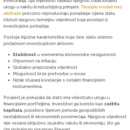
investiranja, čija vrijednost nadilazi njegovu tradicionalnu
ulogu u nakitu ili industrijskoj primjeni.
Teorijski modeli bez
arbitraže
precizno reproduciraju ponašanje cijena zlata,
ističući njegovu temeljnu vrijednost koja proizlazi iz
investicijske potražnje.
Postoje ključne karakteristike koje čine zlato iznimno
privlačnom investicijskom aktivom:
Stabilnost
u vremenima ekonomske nesigurnosti
Otpornost na inflaciju
Globalno prepoznata vrijednost
Mogućnost brze pretvorbe u novac
Nizak stupanj korelacije s ostalim financijskim
instrumentima
Povijest je pokazala da zlato ima višestruku ulogu u
financijskim portfeljima. Investitori ga koriste kao
zaštitu
kapitala
, posebice tijekom perioda geopolitičkih
nestabilnosti ili ekonomskih poremećaja. Njegova vrijednost
nije vezana isključivo za jednu valutu ili ekonomiju, što ga
čini globalnom sigurnom Stewart.