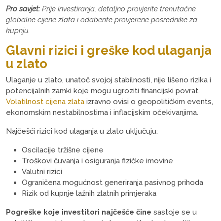
Pro savjet:
Prije investiranja, detaljno provjerite trenutačne
globalne cijene zlata i odaberite provjerene posrednike za
kupnju.
Glavni rizici i greške kod ulaganja
u zlato
Ulaganje u zlato, unatoč svojoj stabilnosti, nije lišeno rizika i
potencijalnih zamki koje mogu ugroziti financijski povrat.
Volatilnost cijena zlata
izravno ovisi o geopolitičkim events,
ekonomskim nestabilnostima i inflacijskim očekivanjima.
Najčešći rizici kod ulaganja u zlato uključuju:
Oscilacije tržišne cijene
Troškovi čuvanja i osiguranja fizičke imovine
Valutni rizici
Ograničena mogućnost generiranja pasivnog prihoda
Rizik od kupnje lažnih zlatnih primjeraka
Pogreške koje investitori najčešće čine
sastoje se u