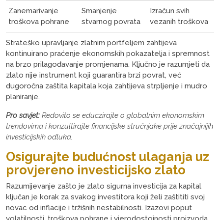
Zanemarivanje
Smanjenje
Izračun svih
troškova pohrane
stvarnog povrata
vezanih troškova
Strateško upravljanje zlatnim portfeljem zahtijeva
kontinuirano praćenje ekonomskih pokazatelja i spremnost
na brzo prilagođavanje promjenama. Ključno je razumjeti da
zlato nije instrument koji guarantira brzi povrat, već
dugoročna zaštita kapitala koja zahtijeva strpljenje i mudro
planiranje.
Pro savjet:
Redovito se educzirajte o globalnim ekonomskim
trendovima i konzultirajte financijske stručnjake prije značajnijih
investicijskih odluka.
Osigurajte budućnost ulaganja uz
provjereno investicijsko zlato
Razumijevanje zašto je zlato sigurna investicija za kapital
ključan je korak za svakog investitora koji želi zaštititi svoj
novac od inflacije i tržišnih nestabilnosti. Izazovi poput
volatilnosti, troškova pohrane i vjerodostojnosti proizvoda