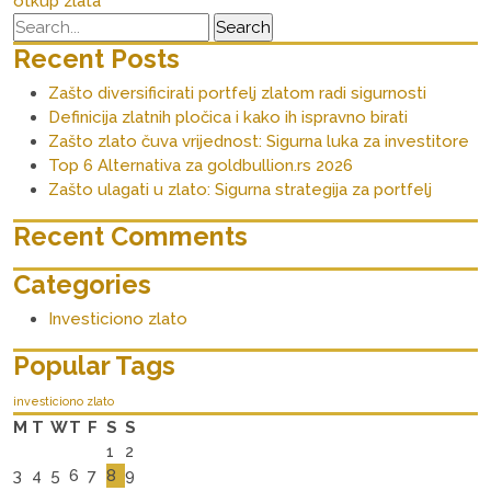
otkup zlata
Recent Posts
Zašto diversificirati portfelj zlatom radi sigurnosti
Definicija zlatnih pločica i kako ih ispravno birati
Zašto zlato čuva vrijednost: Sigurna luka za investitore
Top 6 Alternativa za goldbullion.rs 2026
Zašto ulagati u zlato: Sigurna strategija za portfelj
Recent Comments
Categories
Investiciono zlato
Popular Tags
investiciono zlato
M
T
W
T
F
S
S
1
2
3
4
5
6
7
8
9