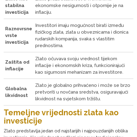
stabilna
ekonomske nesigurnosti i otpornije je na
investicija
inflaciju.
Investitori imaju mogućnost birati između
Raznovrsne
fizičkog zlata, zlata u obveznicama i dionica
vrste
rudarskih kompanija, svaka s vlastitim
investicija
prednostima.
Zlato očuvava svoju vrednost tijekom
Zaštita od
inflacije i ekonomskih kriza, funkcionirajući
inflacije
kao sigurnosni mehanizam za investitore.
Zlato je globalno prihvaćeno i može se brzo
Globalna
pretvoriti u novčana sredstva, osiguravajući
likvidnost
likvidnost na svjetskom tržištu.
Temeljne vrijednosti zlata kao
investicije
Zlato predstavlja jedan od najstarijih i najpouzdanijih oblika