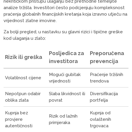
nekritičkom pristupu ulaganju bez prethodne temeljite
analize tržišta. Investitori često podcjenjuju kompleksnost
praćenja globalnih financijskih kretanja koja izravno utječu na
vrijednost zlatne imovine.
Za bolji pregled, u nastavku su glavni rizici i tipične greške
kod ulaganja u zlato:
Posljedica za
Preporučena
Rizik ili greška
investitora
prevencija
Mogući gubitak
Praćenje tržišnih
Volatilnost cijene
vrijednosti
trendova
Nepotpun odabir
Slaba likvidnost ili
Diversifikacija
oblika zlata
povrat
portfelja
Kupnja bez
Kupnja od
Rizik od lažnih
provjere
ovlaštenih
primjeraka
autentičnosti
trgovaca