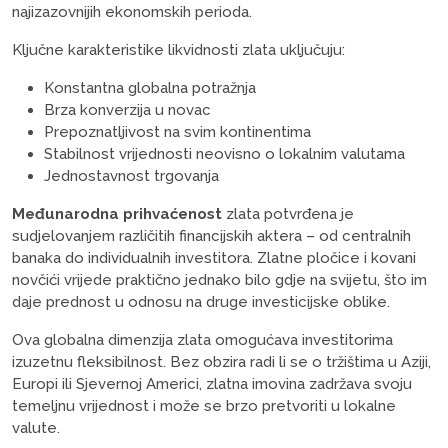
najizazovnijih ekonomskih perioda.
Ključne karakteristike likvidnosti zlata uključuju:
Konstantna globalna potražnja
Brza konverzija u novac
Prepoznatljivost na svim kontinentima
Stabilnost vrijednosti neovisno o lokalnim valutama
Jednostavnost trgovanja
Međunarodna prihvaćenost
zlata potvrđena je
sudjelovanjem različitih financijskih aktera – od centralnih
banaka do individualnih investitora. Zlatne pločice i kovani
novčići vrijede praktično jednako bilo gdje na svijetu, što im
daje prednost u odnosu na druge investicijske oblike.
Ova globalna dimenzija zlata omogućava investitorima
izuzetnu fleksibilnost. Bez obzira radi li se o tržištima u Aziji,
Europi ili Sjevernoj Americi, zlatna imovina zadržava svoju
temeljnu vrijednost i može se brzo pretvoriti u lokalne
valute.