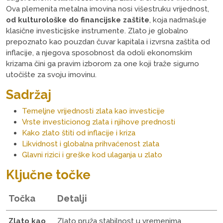
Ova plemenita metalna imovina nosi višestruku vrijednost,
od kulturološke do financijske zaštite
, koja nadmašuje
klasične investicijske instrumente. Zlato je globalno
prepoznato kao pouzdan čuvar kapitala i izvrsna zaštita od
inflacije, a njegova sposobnost da odoli ekonomskim
krizama čini ga pravim izborom za one koji traže sigurno
utočište za svoju imovinu.
Sadržaj
Temeljne vrijednosti zlata kao investicije
Vrste investicionog zlata i njihove prednosti
Kako zlato štiti od inflacije i kriza
Likvidnost i globalna prihvaćenost zlata
Glavni rizici i greške kod ulaganja u zlato
Ključne točke
Točka
Detalji
Zlato kao
Zlato pruža stabilnost u vremenima