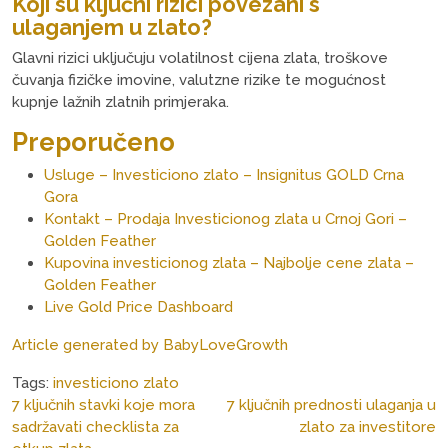
Koji su ključni rizici povezani s
ulaganjem u zlato?
Glavni rizici uključuju volatilnost cijena zlata, troškove
čuvanja fizičke imovine, valutzne rizike te mogućnost
kupnje lažnih zlatnih primjeraka.
Preporučeno
Usluge – Investiciono zlato – Insignitus GOLD Crna
Gora
Kontakt – Prodaja Investicionog zlata u Crnoj Gori –
Golden Feather
Kupovina investicionog zlata – Najbolje cene zlata –
Golden Feather
Live Gold Price Dashboard
Article generated by BabyLoveGrowth
Tags:
investiciono zlato
Post
7 ključnih stavki koje mora
7 ključnih prednosti ulaganja u
navigation
sadržavati checklista za
zlato za investitore